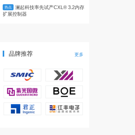
澜起科技率先试产CXL® 3.2内存
WAIC 20
热点
热点
扩展控制器
智能机遇，云程半导体W
实现关键突破
品牌推荐
更多