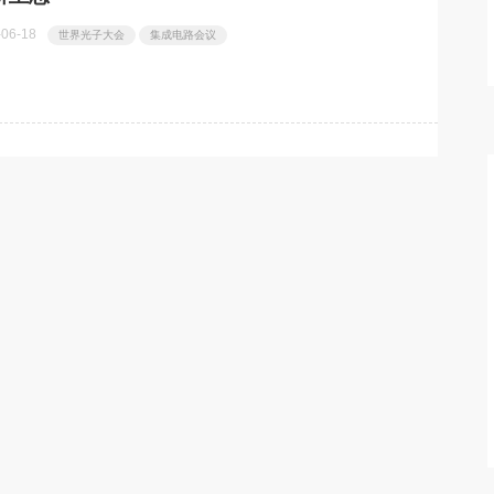
AC2026上发布
半导体材料突破！国内首条全流
热点
-06-18
世界光子大会
集成电路会议
程自主光刻胶产线正式投产