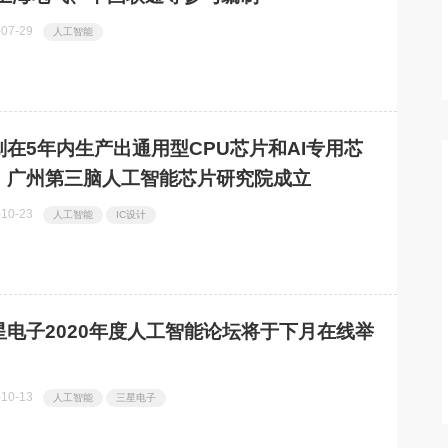
破！国内首条全流
澜起科技率先试产CXL® 3.2内存
热点
-07-29
人工智能
式投产
扩展控制器
划在5年内生产出通用型CPU芯片和AI专用芯
，广州第三脑人工智能芯片研究院成立
-10-23
人工智能
IC设计
星电子2020年度人工智能论坛将于下月在线举
-10-13
人工智能
三星电子