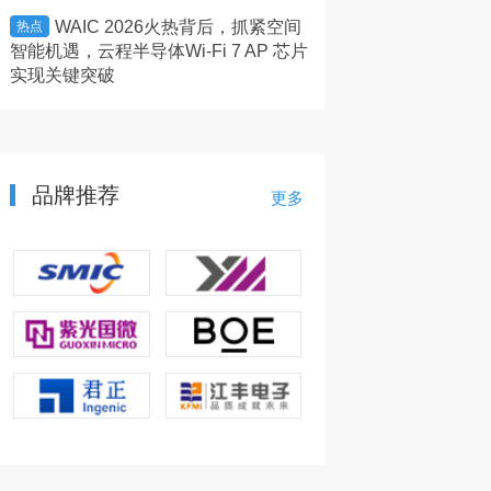
WAIC 2026火热背后，抓紧空间
芯和半导体在D
热点
热点
智能机遇，云程半导体Wi-Fi 7 AP 芯片
EDA2026版本
实现关键突破
品牌推荐
更多