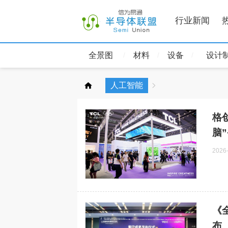
行业新闻
全景图
材料
设备
设计
人工智能
格
脑
2026
《
布