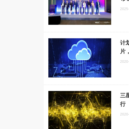
芯和半导体在DAC2026上发布
半导体材料突
热点
热点
2025
EDA2026版本
程自主光刻胶产线正
计
片
2020
三
行
2020