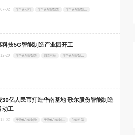
AC2026上发布
半导体材料突破！国内首条全流
热点
-07-02
半导体材料
半导体智能制造
半导体智能制造产业
程自主光刻胶产线正式投产
泰科技5G智能制造产业园开工
-12-20
半导体智能制造
闻泰科技
半导体智能制造产业
资30亿人民币打造华南基地 歌尔股份智能制造
目动工
-12-02
半导体智能制造
半导体智能制造产业
智能终端