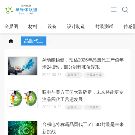
全景图
材料
设备
设计制造
封装测试
传感
晶圆代工
AI动能稳健，预估2026年晶圆代工产值年
增24.8%，部分制程涨价浮现
2026-03-27
晶圆代工
半导体市场
联电与美方官司大致确定，未来将能更专
注晶圆代工营运发展
2020-10-22
晶圆代工
市场观察
台积电将称霸晶圆代工5年 3D封装是未来
新挑战