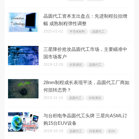
晶圆代工资本支出盘点：先进制程拉抬增
幅 成熟制程弹性调整
2020-01-02
半导体材料
晶圆代工
三星降价抢攻晶圆代工市场，主要瞄准中
国市场客户
2019-12-26
封装测试
晶圆代工
28nm制程成长表现平淡，晶圆代工厂商如
何扭转态势？
2019-11-14
晶圆代工
封装测试
与台积电争晶圆代工头牌 三星向ASML订
购15台EUV设备
2019-10-18
晶圆代工
封装测试
EUV