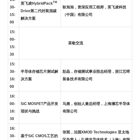
TM
英飞凌HybridPack
30-
耿旭旭，资深应用工程师，英飞凌科技
Drive第二代封装混碳
15:
（中国）有限公司
解决方案
00
15:
00-
茶歇交流
15:
30
15:
30-
半导体存储芯片测试解
彭晶，存储测试事业部总经理，浙江芯晖
16:
决方案
装备技术有限公司
00
16:
00-
SiC MOSFET
产品开发
马彪，创始人兼总经理，上海澜芯半导体
16:
现状与挑战
有限公司
30
16:
张珉，法国XMOD Technologies 亚太地
30-
基于SiC CMOS工艺的
区负责人；弘模半导体技术（上海）有限