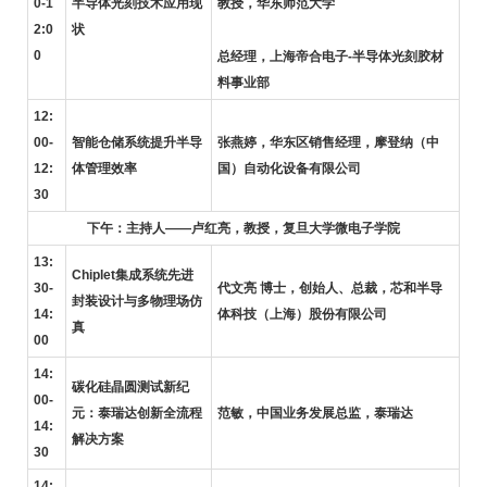
0-1
半导体光刻技术应用现
教授，华东师范大学
2:0
状
0
总经理，上海帝合电子-半导体光刻胶材
料事业部
12:
00-
智能仓储系统提升半导
张燕婷，华东区销售经理，摩登纳（中
12:
体管理效率
国）自动化设备有限公司
30
下午：主持人——卢红亮，教授，复旦大学微电子学院
13:
Chiplet
集成系统先进
30-
代文亮 博士，创始人、总裁，芯和半导
封装设计与多物理场仿
14:
体科技（上海）股份有限公司
真
00
14:
碳化硅晶圆测试新纪
00-
元：泰瑞达创新全流程
范敏，中国业务发展总监，泰瑞达
14:
解决方案
30
14: