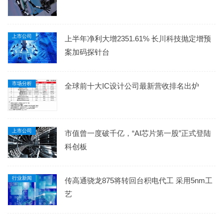
上市公司
上半年净利大增2351.61% 长川科技抛定增预
案加码探针台
市场分析
全球前十大IC设计公司最新营收排名出炉
上市公司
市值曾一度破千亿，“AI芯片第一股”正式登陆
科创板
行业新闻
传高通骁龙875将转回台积电代工 采用5nm工
艺