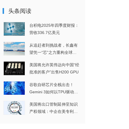
头条阅读
台积电2025年四季度财报：
营收336.7亿美元
从追赶者到挑战者，长鑫有
望凭一“芯”之力重构全球
DRAM格局
美国将允许英伟达向中国“经
批准的客户”出售H200 GPU
谷歌自研芯片全栈出击！
Gemini 3如何以TPU驱动实
现多模态突破？
美国将出口管制延伸至知识
产权领域：中企在美专利维
权或将面临进一步挑战