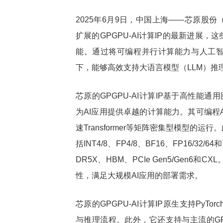
2025年6月9日，中国上海——芯原股份
谷歌自研芯片全栈出击！Gemini
台积电2025
热点
热点
扩展的GPGPU-AI计算IP的最新进展
3如何以TPU驱动实现多模态突破？
336.7亿美元
能。通过将可编程并行计算能力与人工智
下，能够高效支持大语言模型（LLM）推
芯原的GPGPU-AI计算IP基于高性能
为AI应用提供卓越的计算能力。其可编程
速Transformer等矩阵密集型模型的
括INT4/8、FP4/8、BF16、FP16/
DR5X、HBM、PCIe Gen5/Gen
性，满足大规模AI应用的部署需求。
芯原的GPGPU-AI计算IP原生支持PyTor
与推理流程。此外，它还支持与主流的GP