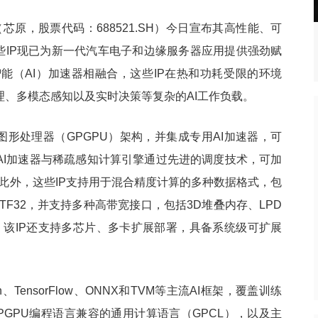
（芯原，股票代码：688521.SH）今日宣布其高性能、可
年四季度财报：营收
从追赶者到挑战者，长鑫有望凭
热点
，这些IP现已为新一代汽车电子和边缘服务器应用提供强劲赋
一“芯”之力重构全球DRAM格局
能（AI）加速器相融合，这些IP在热和功耗受限的环境
理、多模态感知以及实时决策等复杂的AI工作负载。
通用图形处理器（GPGPU）架构，并集成专用AI加速器，可
AI加速器与稀疏感知计算引擎通过先进的调度技术，可加
运行。此外，这些IP支持用于混合精度计算的多种数据格式，包
32/64和TF32，并支持多种高带宽接口，包括3D堆叠内存、LPD
6和CXL。该IP还支持多芯片、多卡扩展部署，具备系统级可扩展
ch、TensorFlow、ONNX和TVM等主流AI框架，覆盖训练
GPU编程语言兼容的通用计算语言（GPCL），以及主