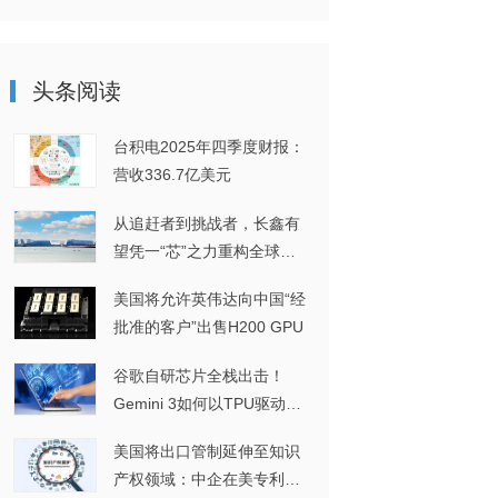
头条阅读
台积电2025年四季度财报：
营收336.7亿美元
从追赶者到挑战者，长鑫有
望凭一“芯”之力重构全球
DRAM格局
美国将允许英伟达向中国“经
批准的客户”出售H200 GPU
谷歌自研芯片全栈出击！
Gemini 3如何以TPU驱动实
现多模态突破？
美国将出口管制延伸至知识
产权领域：中企在美专利维