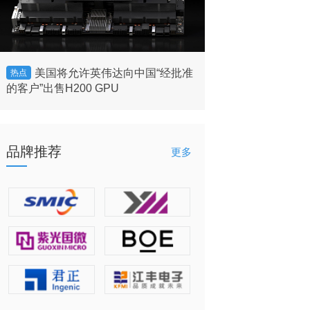
美国将允许英伟达向中国“经批准
谷歌自研芯片全
热点
热点
的客户”出售H200 GPU
3如何以TPU驱动
品牌推荐
更多