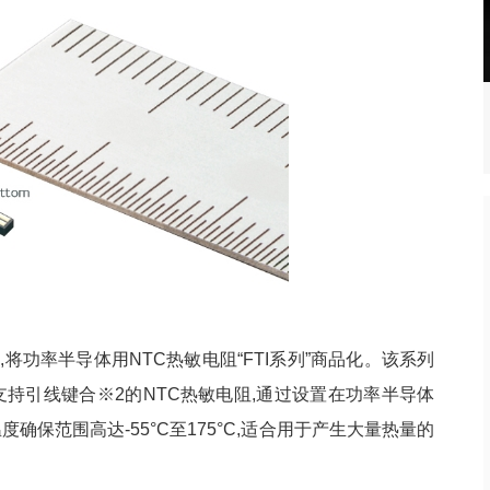
年四季度财报：营收
从追赶者到挑战者，长鑫有望凭
热点
一“芯”之力重构全球DRAM格局
,将功率半导体用NTC热敏电阻“FTI系列”商品化。该系列
持引线键合※2的NTC热敏电阻,通过设置在功率半导体
确保范围高达-55°C至175°C,适合用于产生大量热量的