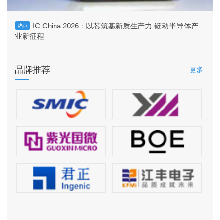
IC China 2026：以芯筑基新质生产力 链动半导体产
热点
业新征程
品牌推荐
更多