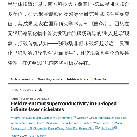
半导体联盟消息，南方科技大学薛其坤-陈卓昱团队联合
多单位，在无限层镍氧化物超导体研究领域取得重要突
破，其成果发表在国际顶尖学术期刊《自然》。团队在
无限层镍氧化物中首次发现由强磁场诱导的“重入超导”现
象，打破传统认知——强磁场非但未破坏超导态，反而
让已消失的超导电性“死而复生”，且该现象具备全角度鲁
棒性，在0°至90°范围内均可稳定存在。