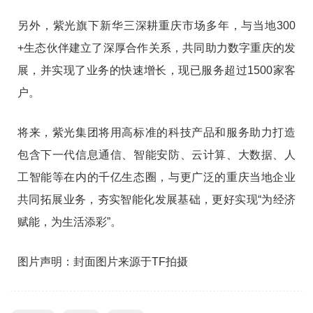
另外，紫光旗下新华三深耕重庆市场多年，与当地300
+生态伙伴建立了深厚合作关系，共同助力数字重庆的发
展，并实现了业务的快速增长，现已服务超过1500家客
户。
将来，紫光集团将用高标准的科技产品和服务助力打造
包含下一代信息通信、智能安防、云计算、大数据、人
工智能等在内的千亿生态圈，与更广泛的重庆当地企业
共同拓展业务，夯实智能化发展基础，更好实现“为经济
赋能，为生活添彩”。
图片声明：封面图片来源于TF拍摄