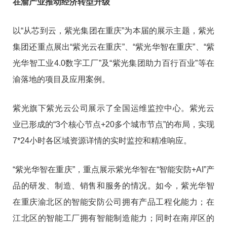
在渝产业推动经济转型升级
以“从芯到云，紫光集团在重庆”为本届的展示主题，紫光
集团还重点展出“紫光云在重庆”、“紫光华智在重庆”、“紫
光华智工业4.0数字工厂”及“紫光集团助力百行百业”等在
渝落地的项目及应用案例。
紫光旗下紫光云公司展示了全国运维监控中心。紫光云
业已形成的“3个核心节点+20多个城市节点”的布局，实现
7*24小时各区域资源详情的实时监控和精准响应。
“紫光华智在重庆”，重点展示紫光华智在“智能安防+AI”产
品的研发、制造、销售和服务的情况。如今，紫光华智
在重庆渝北区的智能安防公司拥有产品工程化能力；在
江北区的智能工厂拥有智能制造能力；同时在南岸区的