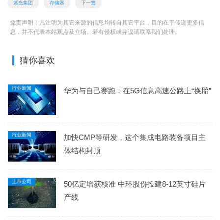
紫光集团
存储器
下一篇
免责声明：凡注明为其它来源的信息均转自其它平台，目的在于传递更多信
息，并不代表本站观点及立场。若有侵权或异议请联系我们处理。
猜你喜欢
行业新闻
华为与自己赛跑：在5G信息高速公路上“换胎”
行业新闻
加快CMP等研发，这个集成电路装备项目主
体结构封顶
上市公司
50亿定增获核准 中环股份投建8-12英寸硅片
产线