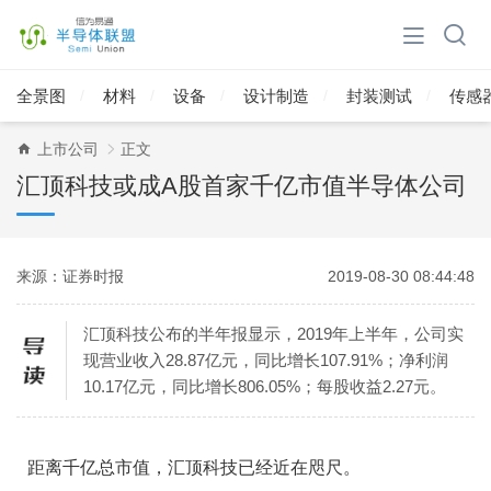
全景图
材料
设备
设计制造
封装测试
传感
上市公司
正文
汇顶科技或成A股首家千亿市值半导体公司
来源：证券时报
2019-08-30 08:44:48
汇顶科技公布的半年报显示，2019年上半年，公司实
现营业收入28.87亿元，同比增长107.91%；净利润
10.17亿元，同比增长806.05%；每股收益2.27元。
距离千亿总市值，汇顶科技已经近在咫尺。