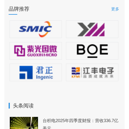
品牌推荐
更多
头条阅读
台积电2025年四季度财报：营收336.7亿
美元