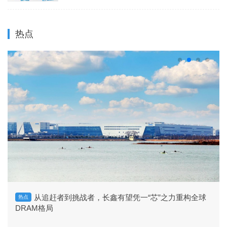
热点
从追赶者到挑战者，长鑫有望凭一“芯”之力重构全球
热点
DRAM格局