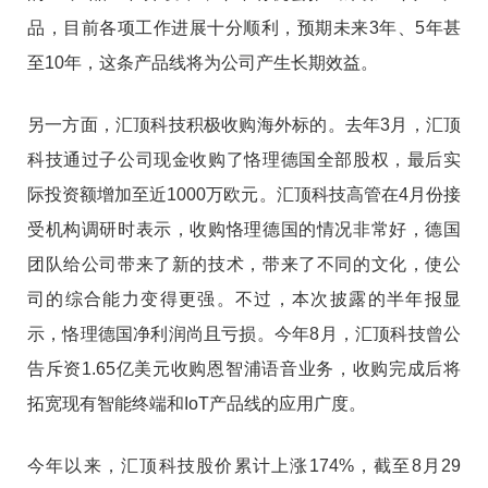
品，目前各项工作进展十分顺利，预期未来3年、5年甚
至10年，这条产品线将为公司产生长期效益。
另一方面，汇顶科技积极收购海外标的。去年3月，汇顶
科技通过子公司现金收购了恪理德国全部股权，最后实
际投资额增加至近1000万欧元。汇顶科技高管在4月份接
受机构调研时表示，收购恪理德国的情况非常好，德国
团队给公司带来了新的技术，带来了不同的文化，使公
司的综合能力变得更强。不过，本次披露的半年报显
示，恪理德国净利润尚且亏损。今年8月，汇顶科技曾公
告斥资1.65亿美元收购恩智浦语音业务，收购完成后将
拓宽现有智能终端和IoT产品线的应用广度。
今年以来，汇顶科技股价累计上涨174%，截至8月29