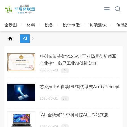
全景图
材料
设备
设计制造
封装测试
传感
AI
格创东智荣登“2025AI+工业场景创新领军
企业榜”，彰显工业AI创新实力
2025-07-28
AI
芯原推出AI自动ISP调优系统AcuityPercept
2025-03-31
AI
“AI+全场景”！中科可控AI工作站来袭
2024-05-29
AI