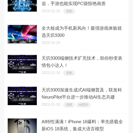
追，手游也能实现PC级惊艳画质
2023-11-10
天玑
全大核成为手机新风向！最强游戏体验就
选天玑9300
2023-11-10
天玑9300端侧技术扩充技术，助你秒变表
情包小达人！
2023-11-10
天玑
天玑9300加速生成式AI端侧普及，联发科
NeuroPilot平台进一步推动AI生态共建
2023-11-10
天玑
AI芯片
AI特性满满！iPhone 16爆料：率先搭载全
新iOS 18系统，集成大语言模型