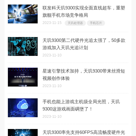
联发科天玑9300实现全面直线超车，重塑
旗舰手机市场竞争格局
2023-11-15
天玑处理器
手机芯片
天玑9300第二代硬件光追太强了，50多款
游戏加入天玑光追计划
2023-11-10
星速引擎技术加持，天玑9300带来丝滑短
视频创作体验
2023-11-10
手机也能上游戏主机级全局光照，天玑
9300这游戏画面碉堡了！
2023-11-10
天玑9300率先支持60FPS高流畅度硬件光