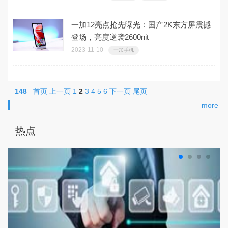
一加12亮点抢先曝光：国产2K东方屏震撼
登场，亮度逆袭2600nit
2023-11-10
一加手机
148
首页
上一页
1
2
3
4
5
6
下一页
尾页
more
热点