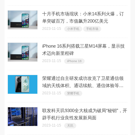
十月手机市场现状：小米14系列火爆，订
单突破百万，市值飙升200亿美元
2023-11-15
小米手机
手机市场
iPhone 16系列搭载三星M14屏幕，显示技
术迈向新里程碑
2023-11-15
iPhone 16
荣耀通过自主研发成功攻克了卫星通信领
域的天线体积、通话续航、通信体验等三
大技术难题
2023-11-15
荣耀手机
联发科天玑9300全大核成为破局“秘钥”，开
辟手机行业良性发展新局面
2023-11-15
天玑