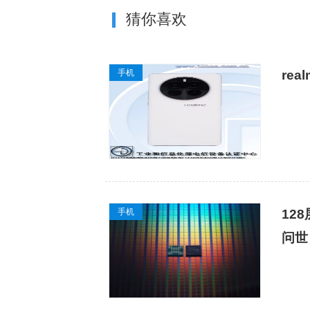
猜你喜欢
手机
rea
手机
12
问世