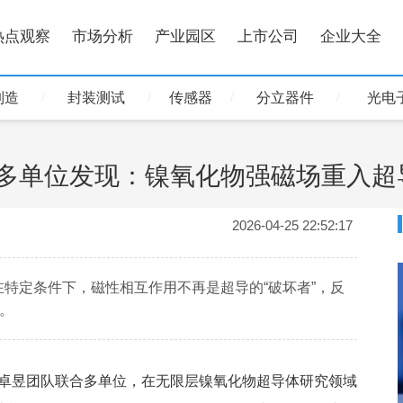
热点观察
市场分析
产业园区
上市公司
企业大全
制造
封装测试
传感器
分立器件
光电
合多单位发现：镍氧化物强磁场重入超
2026-04-25 22:52:17
特定条件下，磁性相互作用不再是超导的“破坏者”，反
”。
陈卓昱团队联合多单位，在无限层镍氧化物超导体研究领域