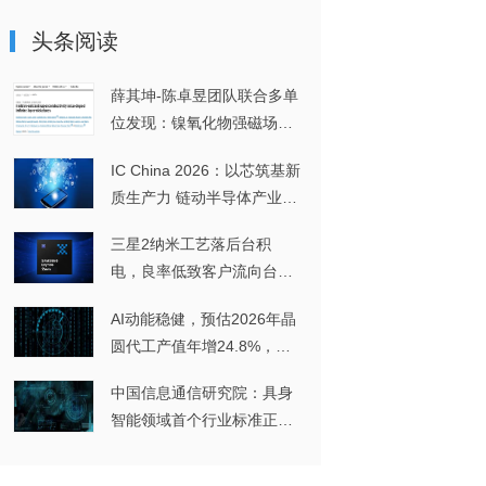
头条阅读
薛其坤-陈卓昱团队联合多单
位发现：镍氧化物强磁场重
入超导态
IC China 2026：以芯筑基新
质生产力 链动半导体产业新
征程
三星2纳米工艺落后台积
电，良率低致客户流向台积
电
AI动能稳健，预估2026年晶
圆代工产值年增24.8%，部
分制程涨价浮现
中国信息通信研究院：具身
智能领域首个行业标准正式
发布