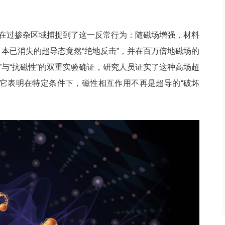
，在过掺杂区域捕捉到了这一反常行为：随磁场增强，材料
，本已消失的超导态竟然“绝地反击”，并在百万倍地磁场的
”与“抗磁性”的双重实验确证，研究人员证实了这种高场超
它表明在特定条件下，磁性相互作用不再是超导的“破坏
。