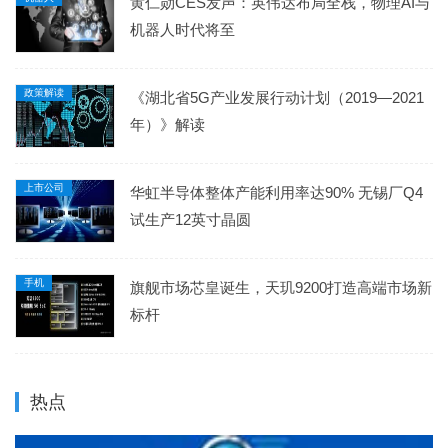
黄仁勋CES发声：英伟达布局全栈，物理AI与
机器人时代将至
政策解读
《湖北省5G产业发展行动计划（2019—2021
年）》解读
上市公司
华虹半导体整体产能利用率达90% 无锡厂Q4
试生产12英寸晶圆
手机
旗舰市场芯皇诞生，天玑9200打造高端市场新
标杆
热点