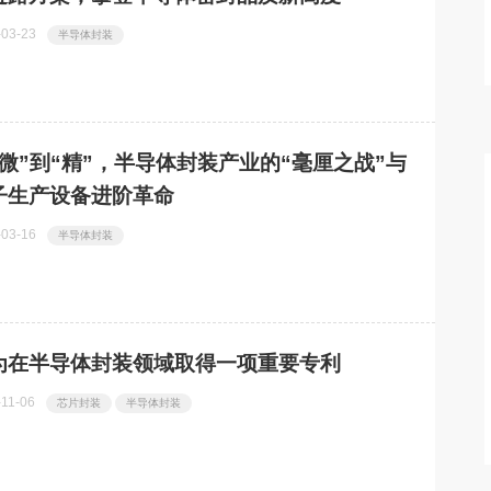
CXL® 3.2内存
WAIC 2026火热背后，抓紧空间
热点
-03-23
半导体封装
智能机遇，云程半导体Wi-Fi 7 AP 芯片
实现关键突破
从“微”到“精”，半导体封装产业的“毫厘之战”与
子生产设备进阶革命
-03-16
半导体封装
为在半导体封装领域取得一项重要专利
-11-06
芯片封装
半导体封装