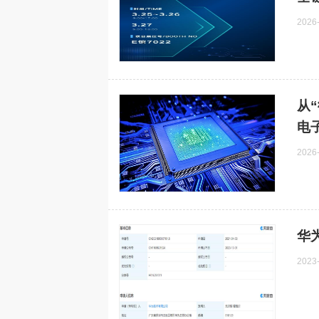
半导体材料突破！国内首条全流
澜起科技率先试产
热点
热点
2026
程自主光刻胶产线正式投产
扩展控制器
​
电
2026
华
2023