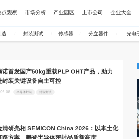
热点观察
市场分析
产业园区
上市公司
企业大全
制造
封装测试
传感器
分立器件
光电
施诺首发国产50kg重载PLP OHT产品，助力
进封装关键设备自主可控
-06-08
半导体封装
封装测试
清研亮相 SEMICON China 2026：以本土化
链路方案，攀登半导体密封品质新高度