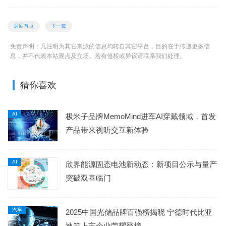
返回首页
下一篇
免责声明：凡注明为其它来源的信息均转自其它平台，目的在于传递更多信
息，并不代表本站观点及立场。若有侵权或异议请联系我们处理。
猜你喜欢
AI
极米子品牌MemoMind进军AI穿戴领域，首发
产品带来视听交互新体验
AI
欣界能源固态电池新动态：新项目公示与量产
突破双喜临门
汽车
2025中国光储品牌百强榜揭晓 宁德时代比亚
迪等上市企业荣耀登榜