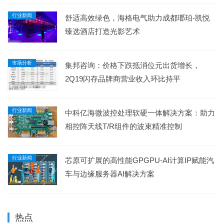
行业新闻
舒适高效绿色，海格电气助力成都瑯珀-凯悦
臻选酒店打造光影艺术
市场分析
集邦咨询：价格下跌抵消位元出货增长，
2Q19闪存品牌商营业收入环比持平
行业新闻
中科亿海微波控处理软硬一体解决方案：助力
相控阵天线T/R组件的波束精准控制
行业新闻
芯原可扩展的高性能GPGPU-AI计算IP赋能汽
车与边缘服务器AI解决方案
热点