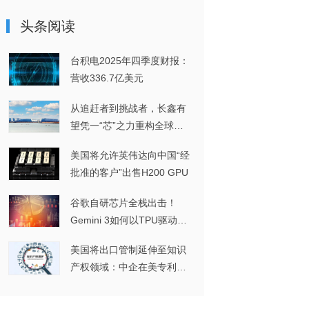
头条阅读
台积电2025年四季度财报：
营收336.7亿美元
从追赶者到挑战者，长鑫有
望凭一“芯”之力重构全球
DRAM格局
美国将允许英伟达向中国“经
批准的客户”出售H200 GPU
谷歌自研芯片全栈出击！
Gemini 3如何以TPU驱动实
现多模态突破？
美国将出口管制延伸至知识
产权领域：中企在美专利维
权或将面临进一步挑战