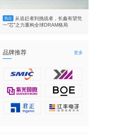
从追赶者到挑战者，长鑫有望凭
美国将允许英
热点
热点
一“芯”之力重构全球DRAM格局
的客户”出售H200 
品牌推荐
更多