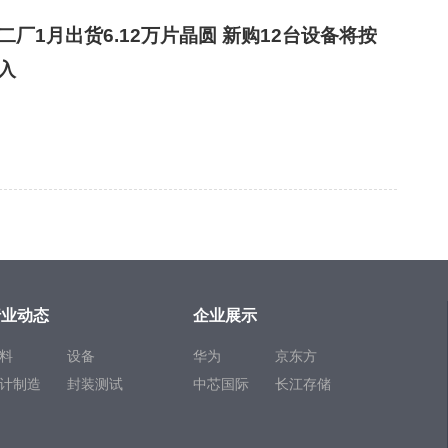
二厂1月出货6.12万片晶圆 新购12台设备将按
入
行业动态
企业展示
料
设备
华为
京东方
计制造
封装测试
中芯国际
长江存储