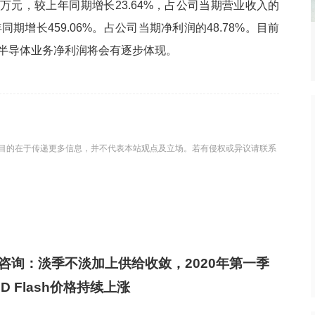
58万元，较上年同期增长23.64%，占公司当期营业收入的
年同期增长459.06%。占公司当期净利润的48.78%。目前
栈出击！Gemini
台积电2025年四季度财报：营收
热点
司半导体业务净利润将会有逐步体现。
实现多模态突破？
336.7亿美元
目的在于传递更多信息，并不代表本站观点及立场。若有侵权或异议请联系
咨询：淡季不淡加上供给收敛，2020年第一季
ND Flash价格持续上涨