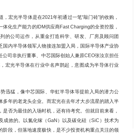
，宏光半导体是在2021年初通过一笔“敲门砖”的收购，
生产能力的IDM供应商Fast Charging的全资控股，
系列的公司运作，从重金打造科学、研发、厂房及顾问团
乏国内半导体领军人物接连加盟入局，国际半导体产业协
任公司非执行董事、中芯国际创始人兼原CEO张汝京担任
阵，宏光半导体在行业中名声鹊起，意图成为半导体行业
形势迅猛，像中芯国际、华虹半导体等提前入局的潜力公
体多年的老龙头企业。而宏光在去年才大步流星的踏入半
，是否为最佳的入场时机，还有待考究。但就目前来看，
成效的。以氮化镓（GaN）以及碳化硅（SiC）技术为
的阶段，但落地速度极快，是不少投资机构重点关注的领