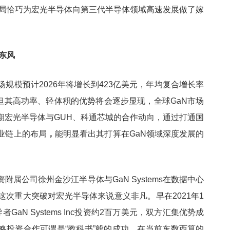
布局恰巧为宏光半导体向第三代半导体领域高速发展做了嫁
东风
规模预计2026年将增长到423亿美元，年均复合增长率
，但其高功率、轻体积的优势将会逐步显现，全球GaN市场
期宏光半导体与GUH、科通芯城的合作动向，通过打通国
业链上的布局
，
能明显看出其打算在GaN领域深度发展的
属公司徐州金沙江半导体与GaN Systems在数据中心
这次重大突破对宏光半导体来说意义非凡。早在2021年1
aN Systems Inc投资约2百万美元，双方汇集优势成
略投资合作可谓是“教科书”般的成功。在当前东数西算的