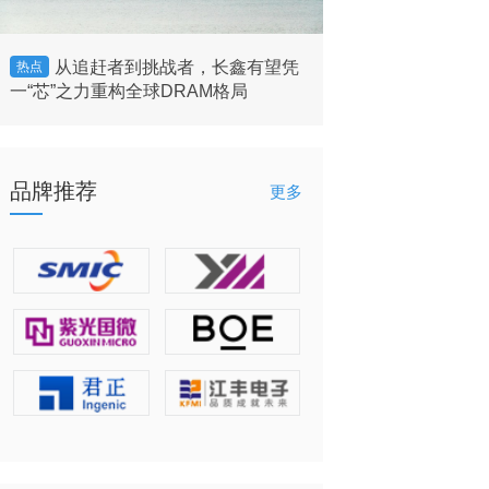
从追赶者到挑战者，长鑫有望凭
美国将允许英
热点
热点
一“芯”之力重构全球DRAM格局
的客户”出售H200 
品牌推荐
更多