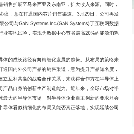
产品销售扩展至马来西亚及东南亚，扩大收入来源。同时，
略合作协议，意在打通国内芯片销售渠道。3月29日，公司再发
栈出击！Gemini
台积电2025年四季度财报：营收
热点
N Systems Inc.(GaN Systems)于互联网数据
实现多模态突破？
336.7亿美元
行业实地试验，实现为数据中心节省最高20%的能源消耗
导体的成长路径有向精细化发展的趋势。从布局的策略来
打通国内外公司产品的销售渠道，意为提升产品知名度，
建立互利共赢的战略合作关系，来获得合作方在半导体上
司产品自身的创新生产制造能力。近年来，全球市场对半
球最大的半导体市场，对半导体企业自主创新的要求只会
半导体看似精细化的布局又能否真正落地，实现延续公司