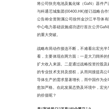
将公司快充电池及氮化镓（GaN）器件
与科通芯城集团(00400.HK)签订战
谷歌自研芯片全
热点
公告称全资附属公司徐州金沙江半导体有限公司与Ga
3如何以TPU驱动
中心电力基础设施成功进行首次公开GaN
的重大突破。
战略布局动作接连不断，不难看出宏光半
看，主要体现在两方面：一是大刀阔斧的
扩大收入来源。二是通过战略投资控股及
的专业技术支持及授权，从而间接提高公
导体生产的需求显著增长，而中国作为全
愈加严格。在此发展态势及环境中，宏光
的价值呢？