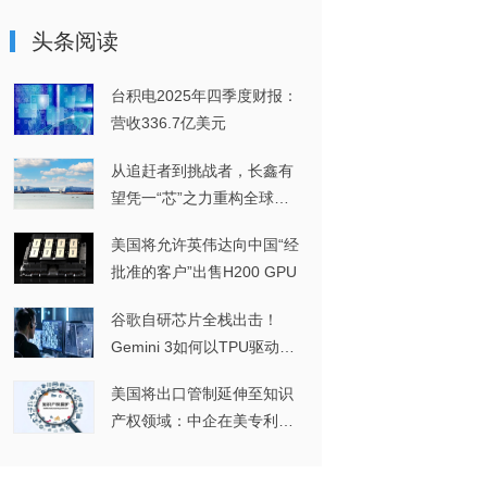
头条阅读
台积电2025年四季度财报：
营收336.7亿美元
从追赶者到挑战者，长鑫有
望凭一“芯”之力重构全球
DRAM格局
美国将允许英伟达向中国“经
批准的客户”出售H200 GPU
谷歌自研芯片全栈出击！
Gemini 3如何以TPU驱动实
现多模态突破？
美国将出口管制延伸至知识
产权领域：中企在美专利维
权或将面临进一步挑战