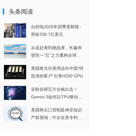
头条阅读
台积电2025年四季度财报：
营收336.7亿美元
从追赶者到挑战者，长鑫有
望凭一“芯”之力重构全球
DRAM格局
美国将允许英伟达向中国“经
批准的客户”出售H200 GPU
谷歌自研芯片全栈出击！
Gemini 3如何以TPU驱动实
现多模态突破？
美国将出口管制延伸至知识
产权领域：中企在美专利维
权或将面临进一步挑战