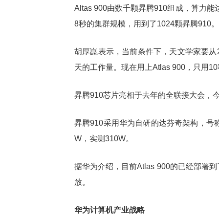
Altas 900由数千颗昇腾910组成，算力能达2
8秒的集群规模，用到了1024颗昇腾910。
胡厚崑表示，当前条件下，天文学家要从2
天的工作量。现在用上Atlas 900，只
昇腾910芯片亮相于去年的全联接大会，
昇腾910采用华为自研的达芬奇架构，号称
W，实测310W。
据华为介绍，目前Atlas 900的已经
放。
华为计算机产业战略