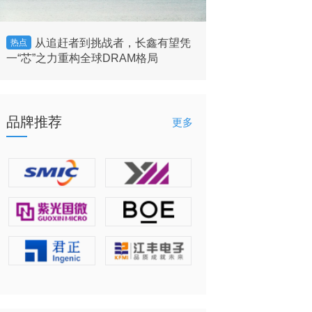
从追赶者到挑战者，长鑫有望凭
美国将允许英
热点
热点
一“芯”之力重构全球DRAM格局
的客户”出售H200 
品牌推荐
更多