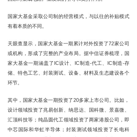
国家大基金采取公司制的经营模式，与以往的补贴模式
有着本质的不同。
天眼查显示，国家大基金一期累计对外投资了72家公司
或机构，形成了完整的产业布局。据中信证券梳理，国
家大基金一期涵盖了IC设计、IC制造-代工、IC制造-存
储、特色工艺、封装测试、设备、材料及生态建设各个
环节。
其中，国家大基金一期投资了20多家上市公司。比如，
设计领域投资了兆易创新、纳思达、国科微、景嘉微、
汇顶科技等；纯晶圆代工领域投资了两家港股公司，即
中芯国际和华虹半导体；封装测试领域投资了长电科