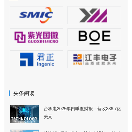
头条阅读
台积电2025年四季度财报：营收336.7亿
美元