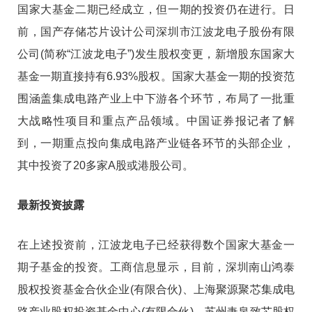
国家大基金二期已经成立，但一期的投资仍在进行。日
前，国产存储芯片设计公司深圳市江波龙电子股份有限
公司(简称“江波龙电子”)发生股权变更，新增股东国家大
基金一期直接持有6.93%股权。国家大基金一期的投资范
围涵盖集成电路产业上中下游各个环节，布局了一批重
大战略性项目和重点产品领域。中国证券报记者了解
到，一期重点投向集成电路产业链各环节的头部企业，
其中投资了20多家A股或港股公司。
最新投资披露
在上述投资前，江波龙电子已经获得数个国家大基金一
期子基金的投资。工商信息显示，目前，深圳南山鸿泰
股权投资基金合伙企业(有限合伙)、上海聚源聚芯集成电
路产业股权投资基金中心(有限合伙)、苏州疌泉致芯股权