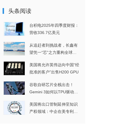
头条阅读
台积电2025年四季度财报：
营收336.7亿美元
从追赶者到挑战者，长鑫有
望凭一“芯”之力重构全球
DRAM格局
美国将允许英伟达向中国“经
批准的客户”出售H200 GPU
谷歌自研芯片全栈出击！
Gemini 3如何以TPU驱动实
现多模态突破？
美国将出口管制延伸至知识
产权领域：中企在美专利维
权或将面临进一步挑战