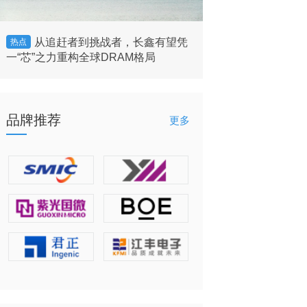
从追赶者到挑战者，长鑫有望凭
美国将允许英
热点
热点
一“芯”之力重构全球DRAM格局
的客户”出售H200 
品牌推荐
更多