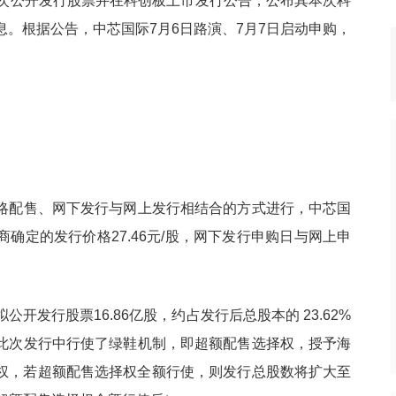
首次公开发行股票并在科创板上市发行公告，公布其本次科
。根据公告，中芯国际7月6日路演、7月7日启动申购，
战者，长鑫有望凭
美国将允许英伟达向中国“经批准
热点
DRAM格局
的客户”出售H200 GPU
略配售、网下发行与网上发行相结合的方式进行，中芯国
确定的发行价格27.46元/股，网下发行申购日与网上申
开发行股票16.86亿股，约占发行后总股本的 23.62%
此次发行中行使了绿鞋机制，即超额配售选择权，授予海
择权，若超额配售选择权全额行使，则发行总股数将扩大至