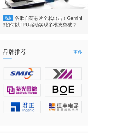
谷歌自研芯片全栈出击！Gemini
台积电202
热点
热点
3如何以TPU驱动实现多模态突破？
336.7亿美元
品牌推荐
更多