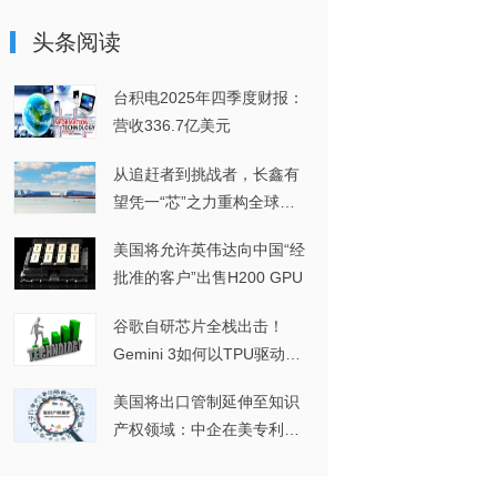
头条阅读
台积电2025年四季度财报：
营收336.7亿美元
从追赶者到挑战者，长鑫有
望凭一“芯”之力重构全球
DRAM格局
美国将允许英伟达向中国“经
批准的客户”出售H200 GPU
谷歌自研芯片全栈出击！
Gemini 3如何以TPU驱动实
现多模态突破？
美国将出口管制延伸至知识
产权领域：中企在美专利维
权或将面临进一步挑战