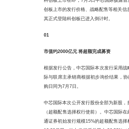
科创板上市在即，7月5日中芯国际披露
创板上市的发行价格、战略配售等相关信息
台积电2025年四季度财报：营收
从追赶者到挑
热点
热点
其正式登陆科创板已进入倒计时。
336.7亿美元
一“芯”之力重构全球
01
市值约2000亿元 将超额完成募资
根据发行公告，中芯国际本次发行采用战
际与联席主承销商根据初步询价结果，协商
购日同为7月7日。
中芯国际本次公开发行股份全部为新股，拟公
（超额配售选择权行使前）。中芯国际在
通证券初始发行规模15%的超额配售选