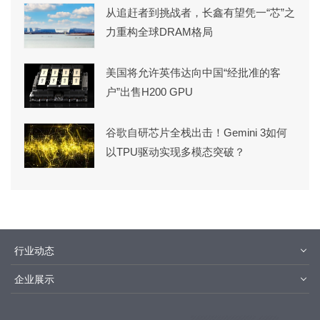
从追赶者到挑战者，长鑫有望凭一“芯”之
力重构全球DRAM格局
美国将允许英伟达向中国“经批准的客
户”出售H200 GPU
谷歌自研芯片全栈出击！Gemini 3如何
以TPU驱动实现多模态突破？
行业动态
材料
设备
企业展示
设计制造
封装测试
华为
京东方