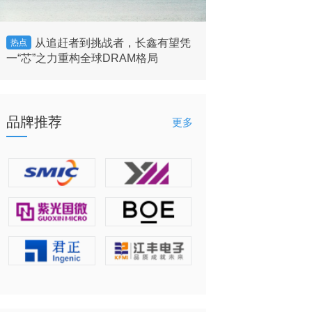
从追赶者到挑战者，长鑫有望凭
美国将允许英
热点
热点
一“芯”之力重构全球DRAM格局
的客户”出售H200 
品牌推荐
更多