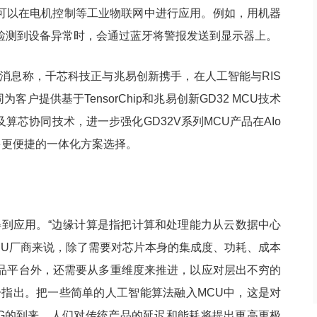
I可以在电机控制等工业物联网中进行应用。例如，用机器
检测到设备异常时，会通过蓝牙将警报发送到显示器上。
消息称，千芯科技正与兆易创新携手，在人工智能与RIS
户提供基于TensorChip和兆易创新GD32 MCU技术
算芯协同技术，进一步强化GD32V系列MCU产品在AIo
多更便捷的一体化方案选择。
域得到应用。“边缘计算是指把计算和处理能力从云数据中心
CU厂商来说，除了需要对芯片本身的集成度、功耗、成本
品平台外，还需要从多重维度来推进，以应对层出不穷的
一指出。把一些简单的人工智能算法融入MCU中，这是对
5G的到来，人们对传统产品的延迟和能耗将提出更高更极