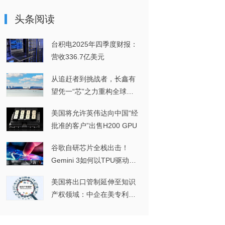
头条阅读
台积电2025年四季度财报：
营收336.7亿美元
从追赶者到挑战者，长鑫有
望凭一“芯”之力重构全球
DRAM格局
美国将允许英伟达向中国“经
批准的客户”出售H200 GPU
谷歌自研芯片全栈出击！
Gemini 3如何以TPU驱动实
现多模态突破？
美国将出口管制延伸至知识
产权领域：中企在美专利维
权或将面临进一步挑战