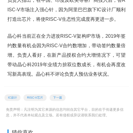
负责人指出，在中国、印度及欧美等各厂商投入后，替R
ISC-V市场注入强心针，因为阿里巴巴旗下IC设计厂顺利
打造出芯片，将使RISC-V生态性完成度再更进一步。
晶心科当前正在全力进攻RISC-V架构IP市场，2019年签
约数量有机会因为RISC-V合约数增加，带动签约数量倍
增。负责人看好，在新产品授权合约大增情况下，可望
带动晶心科2019年业绩力拚双位数成长，有机会再度改
写新高表现。晶心科不评论负责人预估业务状况。
IC设计
RISC-V芯片
下一篇
免责声明：凡注明为其它来源的信息均转自其它平台，目的在于传递更多信
息，并不代表本站观点及立场。若有侵权或异议请联系我们处理。
猜你喜欢