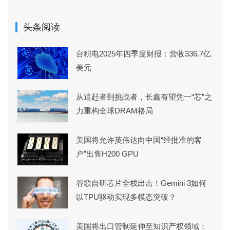
头条阅读
台积电2025年四季度财报：营收336.7亿
美元
从追赶者到挑战者，长鑫有望凭一“芯”之
力重构全球DRAM格局
美国将允许英伟达向中国“经批准的客
户”出售H200 GPU
谷歌自研芯片全栈出击！Gemini 3如何
以TPU驱动实现多模态突破？
美国将出口管制延伸至知识产权领域：