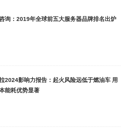
咨询：2019年全球前五大服务器品牌排名出炉
拉2024影响力报告：起火风险远低于燃油车 用
本能耗优势显著