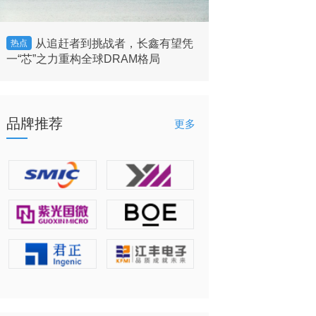
从追赶者到挑战者，长鑫有望凭
美国将允许英
热点
热点
一“芯”之力重构全球DRAM格局
的客户”出售H200 
品牌推荐
更多