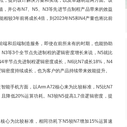
论坛，提到设计解决方案和实现，以及卓越制造两方面。设
，并公布N7、N5、N3等先进节点制程产品带来的效益
栈出击！Gemini
台积电2025年四季度财报：营收
热点
相较3年前将成长4倍，到2023年N5和N4产量也将比前
实现多模态突破？
336.7亿美元
前端和后端制造服务，即使在前所未有的时期，也能协助
、N3等3个全节点先进制程的逻辑密度增长来说，N5就比
6及N4半节点先进制程逻辑密度成长，N6比N7成长18%，N4
逻辑密度持续成长，也为客户的产品持续带来效能提升。
能手机方面，以Arm A72核心来为比较标准，N5比N7
，且降低20%运算功耗。N3较N5提高1,7倍逻辑密度，提
8核心为比较标准，相同功耗下N5较N7增加15%运算速