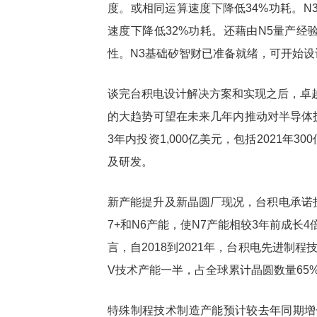
度。或相同运算速度下降低34%功耗。N
速度下降低32%功耗。还藉由N5量产经
性。N3基础矽智财已准备就绪，可开始设
谈完台积电设计解决方案和实现之后，卓
的大趋势可望在未来几年内推动对半导体
3年内投资1,000亿美元，包括2021
及研发。
新产能提升及新晶圆厂现况，台积电承诺
7+和N6产能，使N7产能相较3年前成长4
言，自2018到2021年，台积电先进制程
V技术产能一半，占全球累计晶圆数量65%，
特殊制程技术制造产能预计较去年同期增长