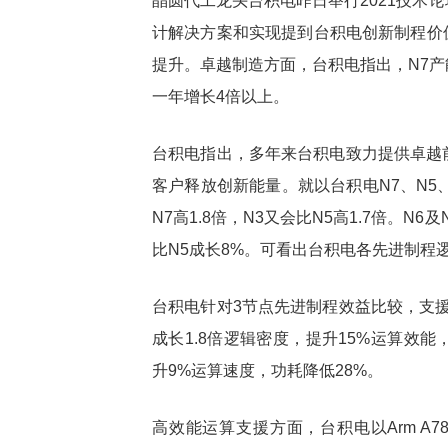
晶圆代工龙头台积电昨日举行2021技术
计解决方案和实现提到台积电创新制程价值
谷歌自研芯片全
热点
提升。卓越制造方面，台积电指出，N7产能
3如何以TPU驱动
一年增长4倍以上。
台积电指出，多年来台积电致力提供卓越
客户释放创新能量。就以台积电N7、N5
N7高1.8倍，N3又会比N5高1.7倍。N
比N5成长8%。可看出台积电各先进制程
台积电针对3节点先进制程效益比较，支援智
成长1.8倍逻辑密度，提升15%运算效能
升9%运算速度，功耗降低28%。
高效能运算支援方面，台积电以Arm A7