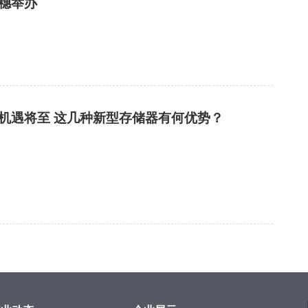
穗举办
机遇将至 这几种新型存储器有何优势？