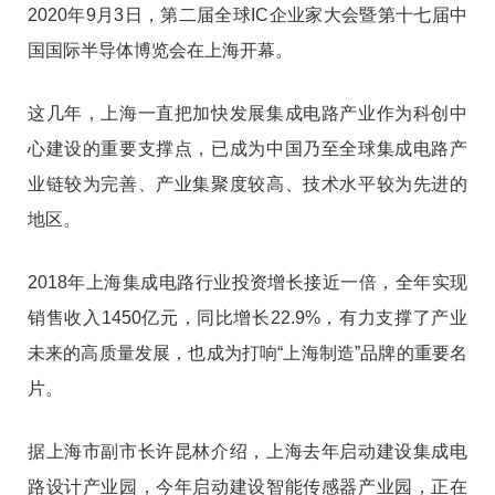
2020年9月3日，第二届全球IC企业家大会暨第十七届中
国国际半导体博览会在上海开幕。
这几年，上海一直把加快发展集成电路产业作为科创中
心建设的重要支撑点，已成为中国乃至全球集成电路产
业链较为完善、产业集聚度较高、技术水平较为先进的
地区。
2018年上海集成电路行业投资增长接近一倍，全年实现
销售收入1450亿元，同比增长22.9%，有力支撑了产业
未来的高质量发展，也成为打响“上海制造”品牌的重要名
片。
据上海市副市长许昆林介绍，上海去年启动建设集成电
路设计产业园，今年启动建设智能传感器产业园，正在