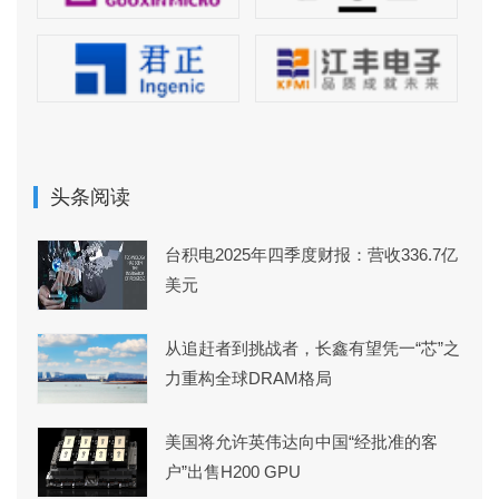
头条阅读
台积电2025年四季度财报：营收336.7亿
美元
从追赶者到挑战者，长鑫有望凭一“芯”之
力重构全球DRAM格局
美国将允许英伟达向中国“经批准的客
户”出售H200 GPU