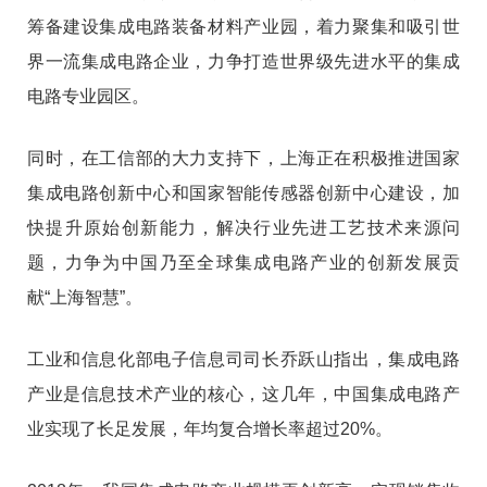
筹备建设集成电路装备材料产业园，着力聚集和吸引世
界一流集成电路企业，力争打造世界级先进水平的集成
电路专业园区。
同时，在工信部的大力支持下，上海正在积极推进国家
集成电路创新中心和国家智能传感器创新中心建设，加
快提升原始创新能力，解决行业先进工艺技术来源问
题，力争为中国乃至全球集成电路产业的创新发展贡
献“上海智慧”。
工业和信息化部电子信息司司长乔跃山指出，集成电路
产业是信息技术产业的核心，这几年，中国集成电路产
业实现了长足发展，年均复合增长率超过20%。