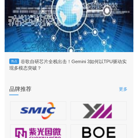
谷歌自研芯片全栈出击！Gemini 3如何以TPU驱动实
热点
现多模态突破？
品牌推荐
更多