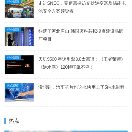
行业新闻
走进SNEC，零距离探访光伏逆变器及储能电
池安全方案领导者
行业新闻
欲落子河北唐山 韩国迈科芯拟投资建设晶圆
厂项目
行业新闻
天玑9500 星速引擎3.0太离谱：《王者荣耀》
《逆水寒》120帧狂飙不停！
热点观察
没想到，汽车芯片也这么快用上了5纳米制程
热点