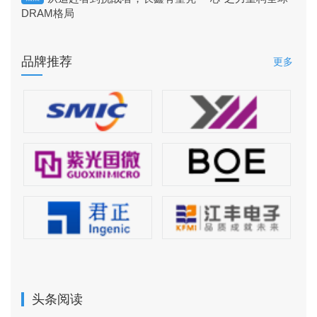
DRAM格局
品牌推荐
更多
头条阅读