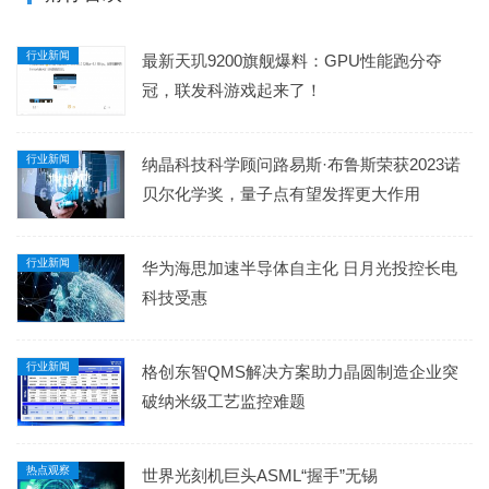
行业新闻
最新天玑9200旗舰爆料：GPU性能跑分夺
冠，联发科游戏起来了！
行业新闻
纳晶科技科学顾问路易斯·布鲁斯荣获2023诺
贝尔化学奖，量子点有望发挥更大作用
行业新闻
华为海思加速半导体自主化 日月光投控长电
科技受惠
行业新闻
格创东智QMS解决方案助力晶圆制造企业突
破纳米级工艺监控难题
热点观察
世界光刻机巨头ASML“握手”无锡