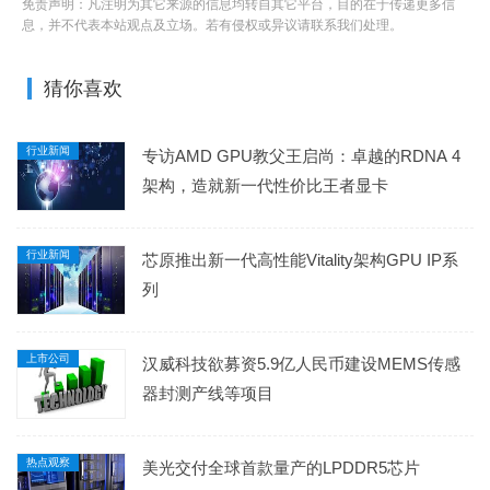
免责声明：凡注明为其它来源的信息均转自其它平台，目的在于传递更多信
息，并不代表本站观点及立场。若有侵权或异议请联系我们处理。
猜你喜欢
行业新闻
专访AMD GPU教父王启尚：卓越的RDNA 4
架构，造就新一代性价比王者显卡
行业新闻
芯原推出新一代高性能Vitality架构GPU IP系
列
上市公司
汉威科技欲募资5.9亿人民币建设MEMS传感
器封测产线等项目
热点观察
美光交付全球首款量产的LPDDR5芯片