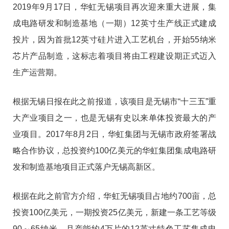
2019年9月17日，华虹无锡项目再次迎来重大进展，集
成电路研发和制造基地（一期）12英寸生产线正式建成
投片，因为首批12英寸硅片进入工艺机台，开始55纳米
芯片产品制造，这标志着项目将由工程建设期正式迈入
生产运营期。
根据无锡日报在此之前报道，该项目是无锡市“十三五”重
大产业项目之一，也是无锡有史以来单体投资最大的产
业项目。2017年8月2日，华虹集团与无锡市政府签署战
略合作协议，总投资约100亿美元的华虹集团集成电路研
发和制造基地项目正式落户无锡高新区。
根据在此之前官方介绍，华虹无锡项目占地约700亩，总
投资100亿美元，一期投资25亿美元，新建一条工艺等级
90～65纳米、月产能约4万片的12英寸特色工艺集成电