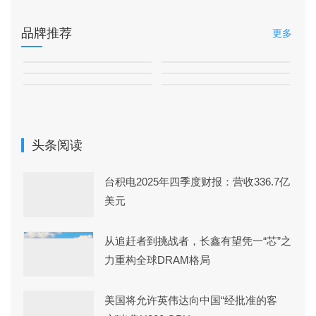
品牌推荐
更多
头条阅读
台积电2025年四季度财报：营收336.7亿
美元
从追赶者到挑战者，长鑫有望凭一“芯”之
力重构全球DRAM格局
美国将允许英伟达向中国“经批准的客