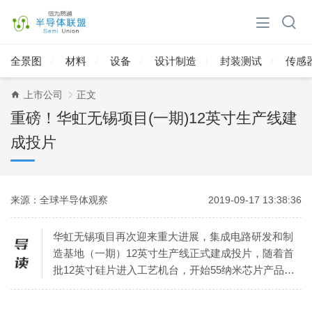
全景图
材料
设备
设计制造
封装测试
传感
上市公司
正文
重磅！华虹无锡项目(一期)12英寸生产线建
成投片
来源：全球半导体观察
2019-09-17 13:38:36
华虹无锡项目再次迎来重大进展，集成电路研发和制
造基地（一期）12英寸生产线正式建成投片，随着首
批12英寸硅片进入工艺机台，开始55纳米芯片产品制
造，这标志着项目将由工程建