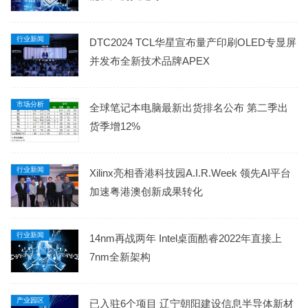
行业新闻
DTC2024 TCL华星宣布量产印刷OLED专显屏
并发布全新技术品牌APEX
市场分析
全球笔记本电脑最新出货排名公布 第二季出
货季增12%
行业新闻
Xilinx亮相香港科技园A.I.R.Week 领先AI平台
加速粤港澳创新成果转化
行业新闻
14nm再战两年 Intel桌面酷睿2022年直接上
7nm全新架构
产业园区
已入驻6个项目 辽宁朝阳建设信息半导体新材