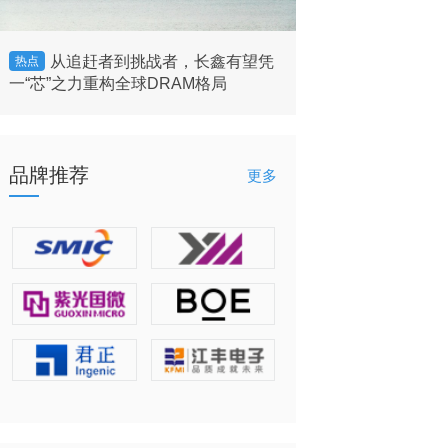
从追赶者到挑战者，长鑫有望凭
美国将允许英
热点
热点
一“芯”之力重构全球DRAM格局
的客户”出售H200 
品牌推荐
更多