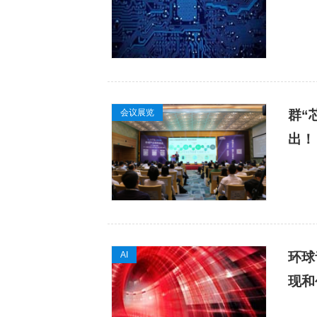
会议展览
群“芯”
出！
AI
环球
现和