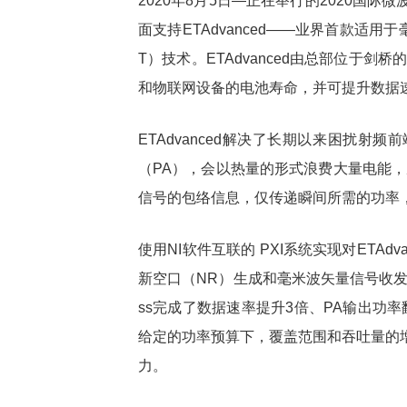
2020年8月5日—正在举行的2020国际微波
面支持ETAdvanced——业界首款适用
谷歌自研芯片全
热点
T）技术。ETAdvanced由总部位于剑桥的
3如何以TPU驱动
和物联网设备的电池寿命，并可提升数据
ETAdvanced解决了长期以来困扰射
（PA），会以热量的形式浪费大量电能，从
信号的包络信息，仅传递瞬间所需的功率
使用NI软件互联的 PXI系统实现对ETA
新空口（NR）生成和毫米波矢量信号收发器（
ss完成了数据速率提升3倍、PA输出功率
给定的功率预算下，覆盖范围和吞吐量的增加
力。