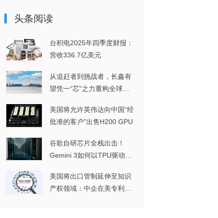
头条阅读
台积电2025年四季度财报：
营收336.7亿美元
从追赶者到挑战者，长鑫有
望凭一“芯”之力重构全球
DRAM格局
美国将允许英伟达向中国“经
批准的客户”出售H200 GPU
谷歌自研芯片全栈出击！
Gemini 3如何以TPU驱动实
现多模态突破？
美国将出口管制延伸至知识
产权领域：中企在美专利维
权或将面临进一步挑战