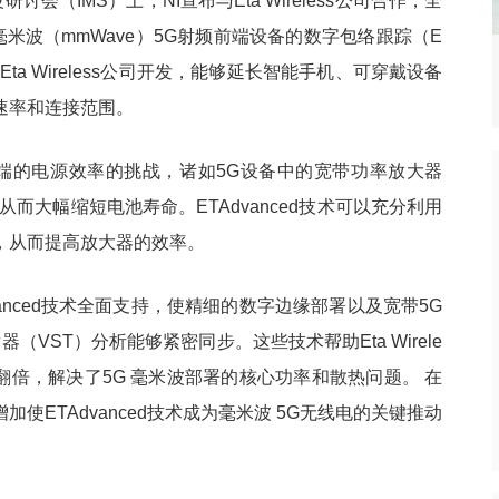
研讨会（IMS）上，NI宣布与Eta Wireless公司合作，全
于毫米波（mmWave）5G射频前端设备的数字包络跟踪（E
栈出击！Gemini
台积电2025年四季度财报：营收
热点
Eta Wireless公司开发，能够延长智能手机、可穿戴设备
实现多模态突破？
336.7亿美元
速率和连接范围。
频前端的电源效率的挑战，诸如5G设备中的宽带功率放大器
而大幅缩短电池寿命。ETAdvanced技术可以充分利用
，从而提高放大器的效率。
dvanced技术全面支持，使精细的数字边缘部署以及宽带5G
VST）分析能够紧密同步。这些技术帮助Eta Wirele
翻倍，解决了5G 毫米波部署的核心功率和散热问题。 在
使ETAdvanced技术成为毫米波 5G无线电的关键推动