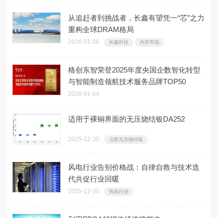
从追赶者到挑战者，长鑫有望凭一“芯”之力
重构全球DRAM格局
2026-01-06
长鑫科技
内存市场
格创东智荣登2025年度央国企数智化转型
与智能制造领航技术服务品牌TOP50
2026-01-04
适用于裸铜界面的无压烧结银DA252
2025-12-30
点胶无压烧结银
风电行业告别价格战：自律自救与技术迭
代共促行业回暖
2025-12-30
风电行业