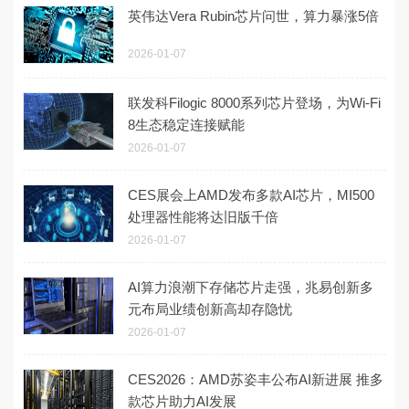
英伟达Vera Rubin芯片问世，算力暴涨5倍
2026-01-07
联发科Filogic 8000系列芯片登场，为Wi-Fi
8生态稳定连接赋能
2026-01-07
CES展会上AMD发布多款AI芯片，MI500
处理器性能将达旧版千倍
2026-01-07
AI算力浪潮下存储芯片走强，兆易创新多
元布局业绩创新高却存隐忧
2026-01-07
CES2026：AMD苏姿丰公布AI新进展 推多
款芯片助力AI发展