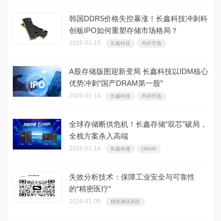
韩国DDR5价格失控暴涨！长鑫科技冲刺科
创板IPO如何重塑存储市场格局？
2026-01-15
长鑫科技
内存市场
A股存储版图迎新变局 长鑫科技以IDM核心
优势冲刺“国产DRAM第一股”
2026-01-14
长鑫科技
内存市场
全球存储断供危机！长鑫存储“双芯”破局，
全栈方案杀入高端
2026-01-14
长鑫存储
DRAM
失效分析技术：保障工业安全与可靠性
的“精密医疗”
2026-01-08
精密测试系统