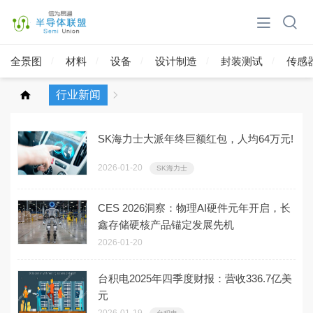
全景图
材料
设备
设计制造
封装测试
传感
行业新闻
SK海力士大派年终巨额红包，人均64万元!
2026-01-20
SK海力士
CES 2026洞察：物理AI硬件元年开启，长
鑫存储硬核产品锚定发展先机
2026-01-20
台积电2025年四季度财报：营收336.7亿美
元
2026-01-19