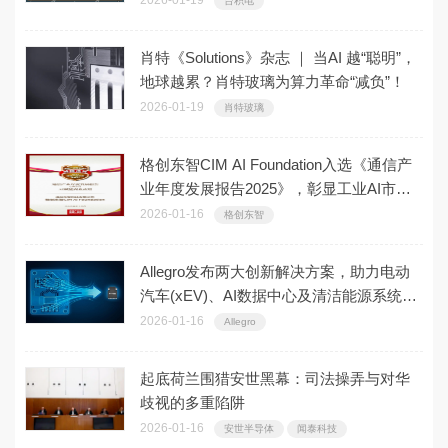
台积电
肖特《Solutions》杂志 ｜ 当AI 越“聪明”，
地球越累？肖特玻璃为算力革命“减负”！
2026-01-19
肖特玻璃
格创东智CIM AI Foundation入选《通信产
业年度发展报告2025》，彰显工业AI市场
影响力
2026-01-16
格创东智
Allegro发布两大创新解决方案，助力电动
汽车(xEV)、AI数据中心及清洁能源系统提
升功率密度与效率
2026-01-16
Allegro
起底荷兰围猎安世黑幕：司法操弄与对华
歧视的多重陷阱
2026-01-16
安世半导体
闻泰科技